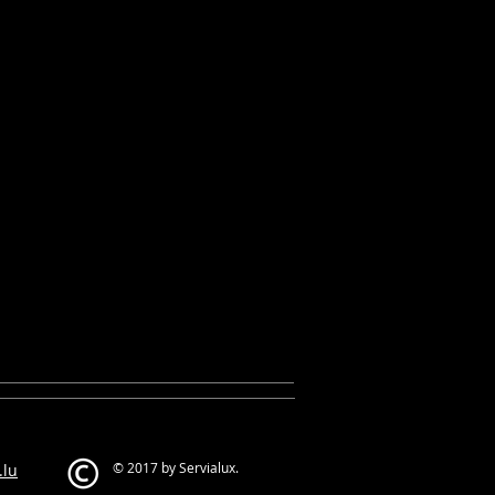
INE
© 2017 by Servialux.
.lu