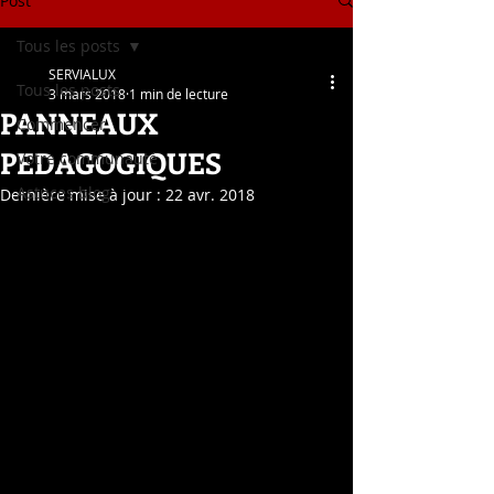
Post
Tous les posts
SERVIALUX
Tous les posts
3 mars 2018
1 min de lecture
PANNEAUX
Commencer
PEDAGOGIQUES
Votre communauté
Astuces blog
Dernière mise à jour :
22 avr. 2018