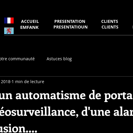
ACCUEIL
PRESENTATION
CLIENTS
EMFANK
PRESENTATIOUN
CLIENTS
otre communauté
Astuces blog
 2018
1 min de lecture
'un automatisme de portai
éosurveillance, d'une al
sion....