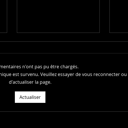
entaires n'ont pas pu être chargés.
ique est survenu. Veuillez essayer de vous reconnecter ou
d'actualiser la page.
PANNEAUX
SSI 
PEDAGOGIQUES
COM
Actualiser
DES